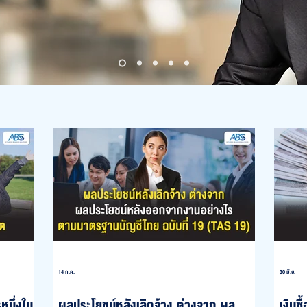
14 ก.ค.
30 มิ.ย.
หนึ่งใน
ผลประโยชน์หลังเลิกจ้าง ต่างจาก ผล
เงินซ