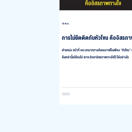
15 พ.ค.
การไม่ยึดติดกับหัวโขน คืออิสรภ
ตำแหน่ง หน้าที่ และบทบาททางสังคมอาจเป็นเพียง “หัวโขน” ชั
สิ่งเหล่านี้เปลี่ยนไป เราจะรักษาอิสรภาพทางใจไว้ได้อย่างไร