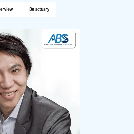
terview
Be actuary