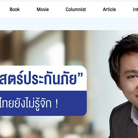
Book
Movie
Columnist
Article
In