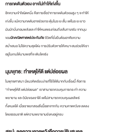
การกดดันตัวเอง อาจไม่ทำให้เก่งขึ้น
อีกความเข้าใจผิดหนึ่ง คือการเชื่อว่าการกดดันตัวเองสูง ๆ จะทำให้
เก่งขึ้น แม้ความกดดันอาจช่วยกระตุ้นในระยะสั้น แต่ในระยะยาว 
มันมักบั่นทอนพลังและทำให้หมดแรงก่อนถึงเส้นทางจริง จากมุม
ของ
นักคณิตศาสตร์ประกันภัย 
ชีวิตที่ยั่งยืนต้องอาศัยความ
สม่ำเสมอ ไม่ใช่ความสุดโต่ง การปรับตัวหารให้เหมาะสมช่วยให้เรา
อยู่ในเกมได้นานพอที่จะเติบโตจริง
มุมพุทธ: ทำเหตุให้ดี แต่ปล่อยผล
ในพุทธศาสนา มีแนวคิดเรียบง่ายที่ใช้ได้ดีมากกับเรื่องนี้ คือการ 
“ทำเหตุให้ดี แต่ปล่อยผล” เราสามารถควบคุมการกระทำ ความ
พยายาม และวินัยของเราได้ แต่ไม่สามารถควบคุมผลลัพธ์
ทั้งหมดได้ เมื่อเราแยกสองสิ่งนี้ออกจากกัน ความคาดหวังจะลดลง
โดยธรรมชาติ แต่ความพยายามยังคงอยู่ครบ
สรุป: ลดความคาดหวังคือการปรับสมดุล 