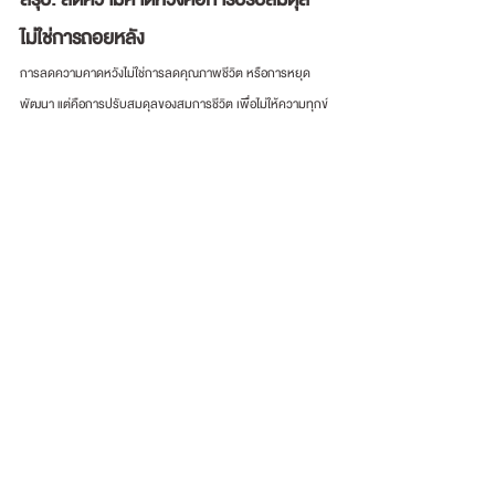
ไม่ใช่การถอยหลัง
การลดความคาดหวังไม่ใช่การลดคุณภาพชีวิต หรือการหยุด
พัฒนา แต่คือการปรับสมดุลของสมการชีวิต เพื่อไม่ให้ความทุกข์
เพิ่มขึ้นเร็วกว่าการเติบโต เมื่อความคาดหวังอยู่ในระดับที่เหมาะ
สม เราจะมีพลังพอที่จะเดินต่อ แม้ในวันที่ผลลัพธ์ยังไม่เป็นอย่างที่
คิด และนี่คือเงื่อนไขสำคัญของการเติบโตอย่างยั่งยืนในชีวิตจริง
เขียนและเรียบเรียงโดย
 อาจารย์ทอมมี่ (พิเชฐ เจียรมณีทวีสิน)
FSA, FIA, FRM, FSAT, MBA, MScFE (Hons), B.Eng (Hons)
อดีตนายกสมาคมนักคณิตศาสตร์ประกันภัยแห่งประเทศไทย และ
อาจารย์บรรยายด้านการคำนวณผลประโยชน์พนักงานด้วยหลัก
คณิตศาสตร์ประกันภัย ตามมาตรฐานบัญชี ฉบับที่ 19 TAS19 
IAS19