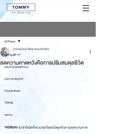
โพสต์
All Posts
อาจารย์ทอมมี่ (พิเชฐ เจียรมณีทวีสิน)
All Posts
15 พ.ค.
ลดความคาดหวังคือการปรับสมดุลชีวิต
ผลประโยชน์พนักงาน
ประชาชาติธุรกิจ
Pocket Book
TFRS9
ผลงาน
Insurance
หนึ่งในความเข้าใจผิดที่พบบ่อยที่สุดเมื่อพูดถึงการลดความคาด