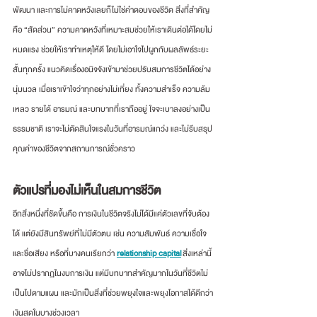
พัฒนา และการไม่คาดหวังเลยก็ไม่ใช่คำตอบของชีวิต สิ่งที่สำคัญ
คือ “สัดส่วน” ความคาดหวังที่เหมาะสมช่วยให้เราเดินต่อได้โดยไม่
หมดแรง ช่วยให้เราทำเหตุให้ดี โดยไม่เอาใจไปผูกกับผลลัพธ์ระยะ
สั้นทุกครั้ง แนวคิดเรื่องอนิจจังเข้ามาช่วยปรับสมการชีวิตได้อย่าง
นุ่มนวล เมื่อเราเข้าใจว่าทุกอย่างไม่เที่ยง ทั้งความสำเร็จ ความล้ม
เหลว รายได้ อารมณ์ และบทบาทที่เราถืออยู่ ใจจะเบาลงอย่างเป็น
ธรรมชาติ เราจะไม่ตัดสินใจแรงในวันที่อารมณ์แกว่ง และไม่รีบสรุป
คุณค่าของชีวิตจากสถานการณ์ชั่วคราว
ตัวแปรที่มองไม่เห็นในสมการชีวิต
อีกสิ่งหนึ่งที่ชัดขึ้นคือ การเงินในชีวิตจริงไม่ได้มีแค่ตัวเลขที่จับต้อง
ได้ แต่ยังมีสินทรัพย์ที่ไม่มีตัวตน เช่น ความสัมพันธ์ ความเชื่อใจ 
และชื่อเสียง หรือที่บางคนเรียกว่า 
relationship capital
สิ่งเหล่านี้
อาจไม่ปรากฏในงบการเงิน แต่มีบทบาทสำคัญมากในวันที่ชีวิตไม่
เป็นไปตามแผน และมักเป็นสิ่งที่ช่วยพยุงใจและพยุงโอกาสได้ดีกว่า
เงินสดในบางช่วงเวลา