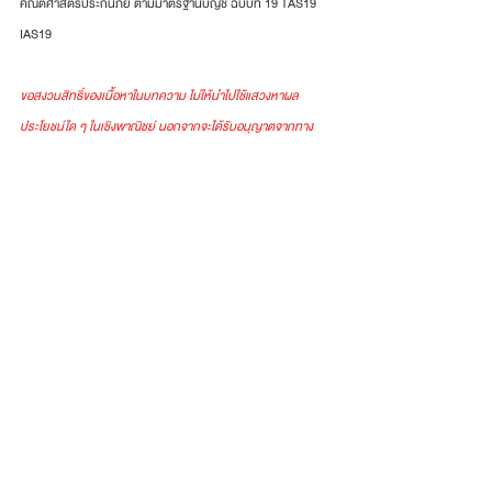
คณิตศาสตร์ประกันภัย ตามมาตรฐานบัญชี ฉบับที่ 19 TAS19 
IAS19
ขอสงวนสิทธิ์ของเนื้อหาในบทความ ไม่ให้นำไปใช้แสวงหาผล
ประโยชน์ใด ๆ ในเชิงพาณิชย์ นอกจากจะได้รับอนุญาตจากทาง
บริษัท ABS เท่านั้น
ผลประโยชน์พนักงาน
ดูทั้งหมด
โพสต์ล่าสุด