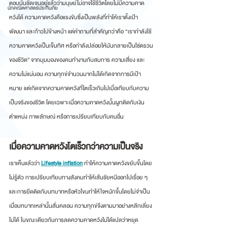
ตอบนั้นชัดเจนอยู่แล้วว่ามนุษย์ไม่อาจใช้ชีวิตโดยไม่มีความคาด
นักคณิตศาสตร์ประกันภัย
หวังได้ ความคาดหวังคือแรงขั
บซึ่งเป็นพลังที่ทำให้เราตั้งเป้า 
พัฒนา และก้าวไปข้างหน้า แต่คำถามที่สำคัญกว่าคือ “เรากำลังใช้
ความคาดหวังเป็นเข็มทิศ หรือกำลังปล่อยให้มันกลายเป็นโซ่ตรวน
ของชีวิต” จากมุมมองของคนทำงานกับสมการ ความเสี่ยง และ
ความไม่แน่นอน ความทุกข์จำนวนมากไม่ได้เกิดจากการมีเป้า
หมาย แต่เกิดจากความคาดหวังที่โตเร็วเกินไปเมื่อเทียบกับความ
เป็นจริงของชีวิต โดยเฉพาะเมื่อความคาดหวังนั้นผูกติดกับเงิน 
ตำแหน่ง ภาพลั
กษณ์ หรือการเปรียบเทียบกับคนอื่น
เมื่อความคาดหวังโตเร็วกว่าความเป็นจริง
เราเห็นแล้วว่า 
Lifestyle inflation
ทำให้ความคาดหวังขยับขึ้นโดย
ไม่รู้ตัว การเปรียบเทียบทางสังคมทำให้เส้นชัยหนีออกไปเรื่อย ๆ 
และการยึดติดกับบทบาทหรือหัวโขนทำให้ใจหนักขึ้นโดยไม่จำเป็น 
เมื่อบทบาทเหล่านั้นสั่นคลอน ความทุกข์จึงตามมาอย่างหลีกเลี่ยง
ไม่ได้ ในขณะเดียวกันการลดความคาดหวังไม่ได้แปลว่าหยุด