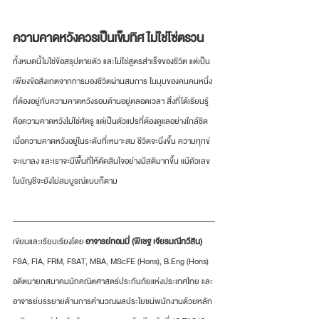
ความคาดหวังควรเป็นเข็มทิศ ไม่ใช่โซ่ตรวน
ทั้งหมดนี้ไม่ใช่ข้อสรุปตายตัว และไม่ใช่สูตรสำเร็จของชีวิต แต่เป็น
เพียงข้อสังเกตจากการมองชีวิตผ่านสมการ ในมุมของคนคนหนึ่ง
ที่ต้องอยู่กับความคาดหวังรอบด้านอยู่ตลอดเวลา สิ่งที่ได้เรียนรู้
คือความคาดหวังไม่ใช่ศัตรู แต่เป็นตัวแปรที่ต้องดูแลอย่างใกล้ชิด 
เมื่อความคาดหวังอยู่ในระดับที่เหมาะสม ชีวิตจะนิ่งขึ้น ความทุกข์
จะเบาลง และเราจะมีพื้นที่ให้ตัดสินใจอย่างมีสติมากขึ้น แม้ตัวเลข
ในบัญชีจะยังไม่สมบูรณ์แบบก็ตาม
เขียนและเรียบเรียงโดย
 อาจารย์ทอมมี่ (พิเชฐ เจียรมณีทวีสิน)
FSA, FIA, FRM, FSAT, MBA, MScFE (Hons), B.Eng (Hons)
อดีตนายกสมาคมนักคณิตศาสตร์ประกันภัยแห่งประเทศไทย และ
อาจารย์บรรยายด้านการคำนวณผลประโยชน์พนักงานด้วยหลัก