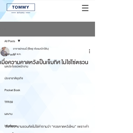
โพสต์
All Posts
อาจารย์ทอมมี่ (พิเชฐ เจียรมณีทวีสิน)
All Posts
15 พ.ค.
เมื่อความคาดหวังเป็นเข็มทิศ ไม่ใช่โซ่ตรวน
ผลประโยชน์พนักงาน
ประชาชาติธุรกิจ
Pocket Book
TFRS9
ผลงาน
Insurance
สิ่งที่พยายามชวนคิดไม่ใช่คำถามว่า “ควรคาดหวังไหม” เพราะคำ