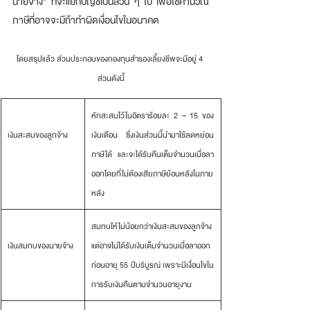
นายจ้าง” ที่จะแยกบัญชีเป็นส่วน ๆ ไป เพื่อใช้คำนวณ
ภาษีที่อาจจะมีถ้าทำผิดเงื่อนไขในอนาคต
โดยสรุปแล้ว ส่วนประกอบของกองทุนสำรองเลี้ยงชีพจะมีอยู่ 4 
ส่วนดังนี้
หักสะสมไว้ในอัตราร้อยละ 2 – 15 ของ
เงินสะสมของลูกจ้าง
เงินเดือน ซึ่งเงินส่วนนี้นำมาใช้ลดหย่อน
ภาษีได้ และจะได้รับคืนเต็มจำนวนเมื่อลา
ออกโดยที่ไม่ต้องเสียภาษีย้อนหลังในภาย
หลัง
สมทบให้ไม่น้อยกว่าเงินสะสมของลูกจ้าง   
เงินสมทบของนายจ้าง
แต่อาจไม่ได้รับเงินเต็มจำนวนเมื่อลาออก
ก่อนอายุ 55 ปีบริบูรณ์ เพราะมีเงื่อนไขใน
การรับเงินคืนตามจำนวนอายุงาน