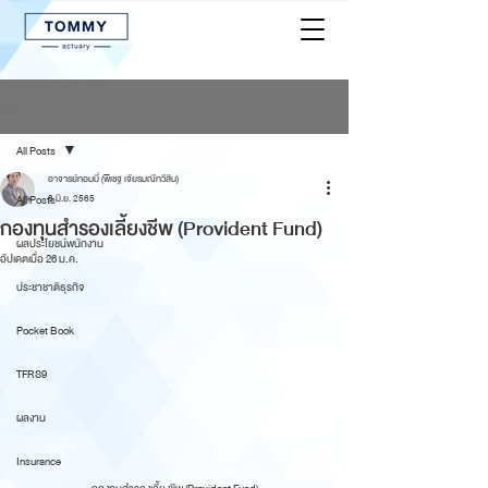
โพสต์
All Posts
อาจารย์ทอมมี่ (พิเชฐ เจียรมณีทวีสิน)
All Posts
8 มิ.ย. 2565
กองทุนสำรองเลี้ยงชีพ (Provident Fund)
ผลประโยชน์พนักงาน
อัปเดตเมื่อ
26 ม.ค.
ประชาชาติธุรกิจ
Pocket Book
TFRS9
ผลงาน
Insurance