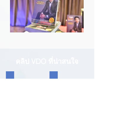
คลิป VDO ที่น่าสนใจ
ทางออกประกันโควิด เจอ ไม่จ่าย ไม่จบ! สดจากอาจารย์ทอมมี่
สูตรลงทุนฉบับนักคิดค่าตัวสูง โดยอาจารย์พิเช
เมื่อนักคณิตศาสตร์ประกันภัยมารวมตัวกัน
ตรรกะกับความรัก กับอาจารย์ทอมมี่ (พิเชฐ เจ