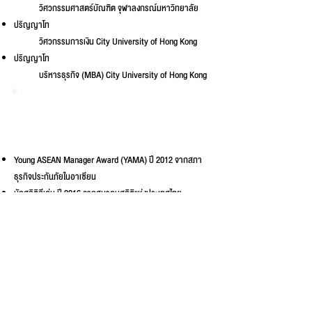
วิศวกรรมศาสตร์บัณฑิต
จุฬาลงกรณ์มหาวิทยาลัย
ปริญญาโท
วิศวกรรมการเงิน
City University of Hong Kong
ปริญญาโท
บริหารธุรกิจ (MBA)
City University of Hong Kong
ผลงานที่ได้
รับรางวัล
Young ASEAN Manager Award (YAMA) ปี 2012 จากสภา
ธุรกิจประกันภัยในอาเซียน
นักสถิติดีเด่น ปี 2016 จากสมาคมสถิติแห่งประเทศไทย
อาจารย์ดีเด่น ปี 2017 จากคณะบริหารธุรกิจ มหาวิทยาลัย
นิด้า
รางวัลบุคคลคุณภาพแห่งปี 2022
ความเชี่ยวชาญเฉพาะทาง